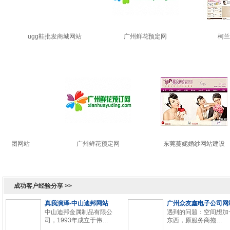
ugg鞋批发商城网站
广州鲜花预定网
柯兰
宏蓝网站建设最新案例
----快速建站案例 个性定制案例 优惠套餐案例
集团网站
广州鲜花预定网
东莞蔓妮婚纱网站建设
成功客户经验分享 >>
真我演泽-中山迪邦网站
广州众友鑫电子公司网
中山迪邦金属制品有限公
遇到的问题：空间想加
司，1993年成立于伟…
东西，原服务商拖…