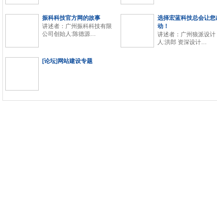
振科科技官方网的故事
选择宏蓝科技总会让您
讲述者：广州振科科技有限
动！
公司创始人:陈德源…
讲述者：广州狼派设计
人:洪郎 资深设计…
[论坛]网站建设专题