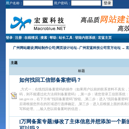
用户名称：
用户密码：
登录
|
注册
|
在线情况
|
搜索
|
帮助
|
站长工具
|
登陆内部系统
|
宏蓝主页
广州网站建设|网站制作公司|网页设计论坛--广州宏蓝科技公司官方论坛
→
主题
标题
如何找回工信部备案密码？
,方式一：在线找回备案密码的操作（如果用户以前的联系资料不真实，
码，则不能通过此方法得到备案密码）, ,第一步：请您登录工信部系统：www.
ian.gov.cn，右下方有“找回备案密码”按钮。,第二步：进入“找回备案密
后请根据您所在的区域进行选择确定。,第三步：进入后根据上面的填表
写和处理。, ,,输入您以前备案时的信息，
[万网备案专题]修改了主体信息并想添加一个新
可以吗？