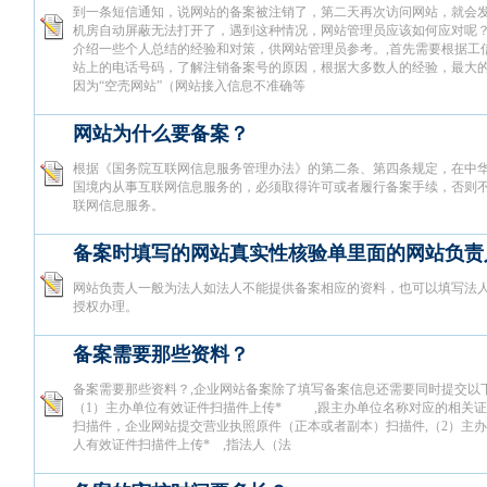
到一条短信通知，说网站的备案被注销了，第二天再次访问网站，就会
机房自动屏蔽无法打开了，遇到这种情况，网站管理员应该如何应对呢
介绍一些个人总结的经验和对策，供网站管理员参考。,首先需要根据工
站上的电话号码，了解注销备案号的原因，根据大多数人的经验，最大
因为“空壳网站”（网站接入信息不准确等
网站为什么要备案？
根据《国务院互联网信息服务管理办法》的第二条、第四条规定，在中
国境内从事互联网信息服务的，必须取得许可或者履行备案手续，否则
联网信息服务。
备案时填写的网站真实性核验单里面的网站负责
网站负责人一般为法人如法人不能提供备案相应的资料，也可以填写法
授权办理。
备案需要那些资料？
备案需要那些资料？,企业网站备案除了填写备案信息还需要同时提交以下
（1）主办单位有效证件扫描件上传* ,跟主办单位名称对应的相关证
扫描件，企业网站提交营业执照原件（正本或者副本）扫描件,（2）主
人有效证件扫描件上传* ,指法人（法