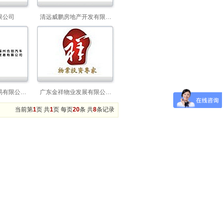
限公司
清远威鹏房地产开发有限…
易有限公…
广东金祥物业发展有限公…
当前第
1
页 共
1
页 每页
20
条 共
8
条记录